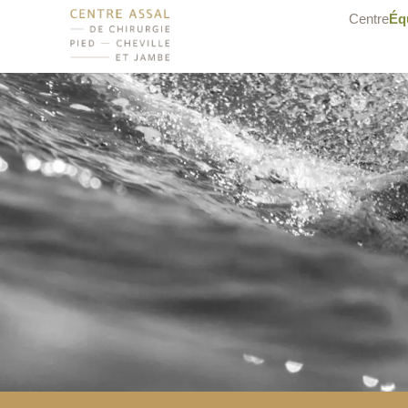
Centre
Éq